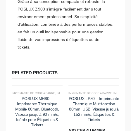
Grâce à sa conception compacte et robuste, la
POSLUX Z900 s’intègre facilement dans tout
environnement professionnel. Sa simplicité
d’utilisation, combinée à des performances stables,
en fait un outil indispensable pour une gestion
fluide de vos impressions d’étiquettes ou de
tickets.
RELATED PRODUCTS
IMPRIMANTE DE CODE A BARRE
,
IMPRIMANTE DE TICKET
IMPRIMANTE DE CODE A BARRE
,
IMPRIMANTE MOBILE
,
IMPRIMANTE DE TICKET
,
IMPRI
POSLUX MH80 –
POSLUX LP80 – Imprimante
Imprimante Thermique
Thermique Multifonction
Mobile 80mm, Bluetooth,
80mm, USB, Vitesse jusqu'à
Vitesse jusqu'à 90 mm/s,
152 mm/s, Étiquettes &
Idéale pour Étiquettes &
Tickets
Tickets
IMP
AJOUTER AU PANIER