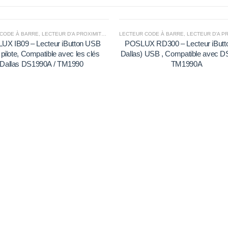
CODE À BARRE
,
LECTEUR D'A PROXIMITÉ IB-09
LECTEUR CODE À BARRE
,
LECTEUR D'A PROXIM
UX IB09 – Lecteur iButton USB
POSLUX RD300 – Lecteur iButto
pilote, Compatible avec les clés
Dallas) USB , Compatible avec 
Dallas DS1990A / TM1990
TM1990A