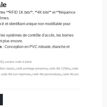
le
tes **RFID 1K bits**, **4K bits** et **fréquence
tèmes.
cé et identifiant unique non modifiable pour
les systèmes de contrôle d’accès, les bornes
et plus encore.
es
: Conception en PVC robuste, étanche et
FID
,
Lecteur code à barre
fare classic
,
carte pointage presence
,
carte rfid 125khz
,
carte
,
carte rfid non imprimee
,
carte rfid personalisee
,
carte rfid pvc