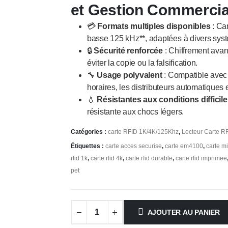
et Gestion Commercia
💳
Formats multiples disponibles
: Car
basse 125 kHz**, adaptées à divers sys
🔒
Sécurité renforcée
: Chiffrement avan
éviter la copie ou la falsification.
🔧
Usage polyvalent
: Compatible avec 
horaires, les distributeurs automatiques 
💧
Résistantes aux conditions difficil
résistante aux chocs légers.
Catégories :
carte RFID 1K/4K/125Khz
,
Lecteur Carte R
Étiquettes :
carte acces securise
,
carte em4100
,
carte mi
rfid 1k
,
carte rfid 4k
,
carte rfid durable
,
carte rfid imprimee
pet
AJOUTER AU PANIER