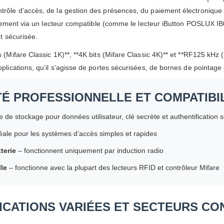
trôle d’accès, de la gestion des présences, du paiement électronique 
facilement via un lecteur compatible (comme le lecteur iButton POSLUX 
et sécurisée.
s (Mifare Classic 1K)**, **4K bits (Mifare Classic 4K)** et **RF125 kHz
pplications, qu’il s’agisse de portes sécurisées, de bornes de pointag
ITÉ PROFESSIONNELLE ET COMPATIBI
 de stockage pour données utilisateur, clé secrète et authentification 
éale pour les systèmes d’accès simples et rapides
terie
– fonctionnent uniquement par induction radio
lle
– fonctionne avec la plupart des lecteurs RFID et contrôleur Mifare
ICATIONS VARIÉES ET SECTEURS C