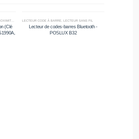
ITÉ RD300
LECTEUR CODE À BARRE
,
LECTEUR SANS FIL
n (Clé
Lecteur de codes-barres Bluetooth -
DS1990A,
POSLUX B32
LECTEUR AVEC C
POSLUX BR58
Barres 2D San
PDF417,