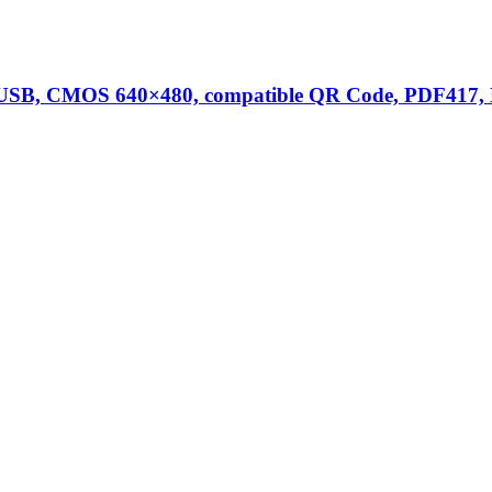
 USB, CMOS 640×480, compatible QR Code, PDF417, 