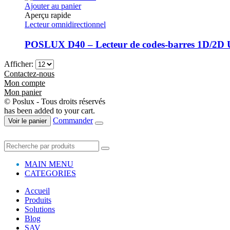
Ajouter au panier
Aperçu rapide
Lecteur omnidirectionnel
POSLUX D40 – Lecteur de codes-barres 1D/2D
Afficher:
Contactez-nous
Mon compte
Mon panier
© Poslux - Tous droits réservés
has been added to your cart.
Commander
Voir le panier
MAIN MENU
CATEGORIES
Accueil
Produits
Solutions
Blog
SAV