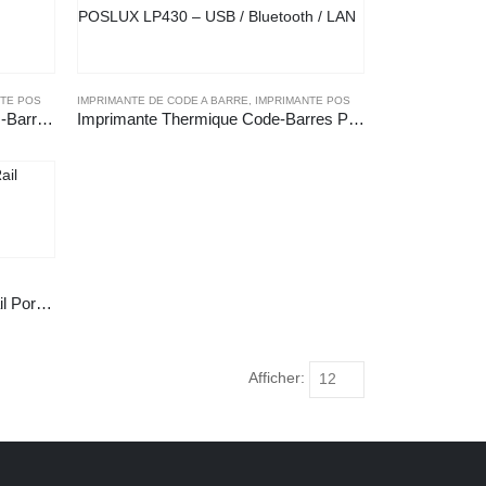
NTE POS
IMPRIMANTE DE CODE A BARRE
,
IMPRIMANTE POS
Imprimante Thermique de Codes-Barres POSLUX T810
Imprimante Thermique Code-Barres POSLUX LP430 – USB / Bluetooth / LAN
Support Bons de Commande-Rail Porte Tickets Aluminium
Afficher: