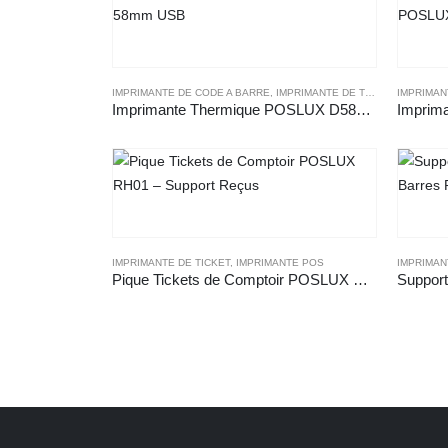
IMPRIMANTE DE CODE A BARRE
,
IMPRIMANTE DE TICKET
,
IMPRIMAN
IMPRIMA
Imprimante Thermique POSLUX D58F 58mm USB
IMPRIMANTE DE TICKET
,
IMPRIMANTE POS
IMPRIMAN
Pique Tickets de Comptoir POSLUX RH01 – Support Reçus