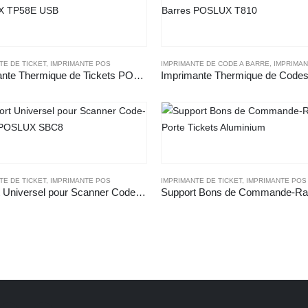
TE DE TICKET
NTE POS
,
IMPRIMANTE POS
IMPRIMANTE DE CODE A BARRE
,
IMPRIMA
Imprimante Thermique de Tickets POSLUX TP58E USB
TE DE TICKET
,
IMPRIMANTE POS
IMPRIMANTE DE TICKET
,
IMPRIMANTE POS
Support Universel pour Scanner Code-Barres POSLUX SBC8